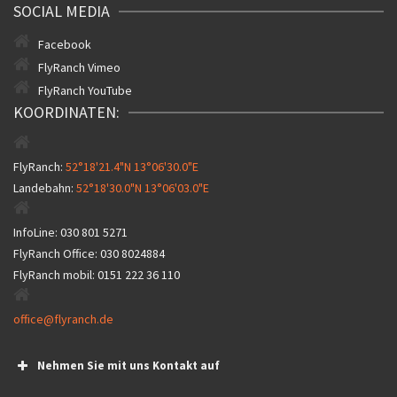
SOCIAL MEDIA
Facebook
FlyRanch Vimeo
FlyRanch YouTube
KOORDINATEN:
FlyRanch:
52°18'21.4"N 13°06'30.0"E
Landebahn:
52°18'30.0"N 13°06'03.0"E
InfoLine:
030 801 5271
FlyRanch Office:
030 8024884
FlyRanch mobil:
0151 222 36 110
office@flyranch.de
Nehmen Sie mit uns Kontakt auf
Name