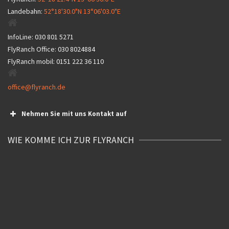
Landebahn:
52°18'30.0"N 13°06'03.0"E
InfoLine:
030 801 5271
FlyRanch Office:
030 8024884
FlyRanch mobil:
0151 222 36 110
office@flyranch.de
Nehmen Sie mit uns Kontakt auf
Name
WIE KOMME ICH ZUR FLYRANCH
Email
Thema
Nachricht