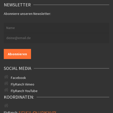
NEWSLETTER
Abonniere unseren Newsletter:
SOCIAL MEDIA
Facebook
FlyRanch Vimeo
FlyRanch YouTube
KOORDINATEN:
FlyRanch:
52°18'21.4"N 13°06'30.0"E