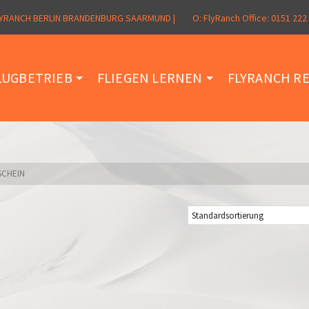
YRANCH BERLIN BRANDENBURG SAARMUND |
O:
FlyRanch Office: 0151 222
LUGBETRIEB
FLIEGEN LERNEN
FLYRANCH RE
SCHEIN