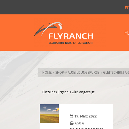
FL
F
HOME
»
SHOP
»
AUSBILDUNGSKURSE
»
GLEITSCHIRM A-
Einzelnes Ergebnis wird angezeigt
19. März 2022
650
€