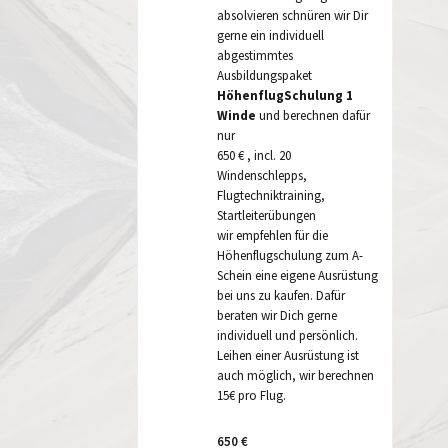
absolvieren schnüren wir Dir
gerne ein individuell
abgestimmtes
Ausbildungspaket
HöhenflugSchulung 1
Winde
und berechnen dafür
nur
650 € , incl. 20
Windenschlepps,
Flugtechniktraining,
Startleiterübungen
wir empfehlen für die
Höhenflugschulung zum A-
Schein eine eigene Ausrüstung
bei uns zu kaufen. Dafür
beraten wir Dich gerne
individuell und persönlich.
Leihen einer Ausrüstung ist
auch möglich, wir berechnen
15€ pro Flug.
650
€