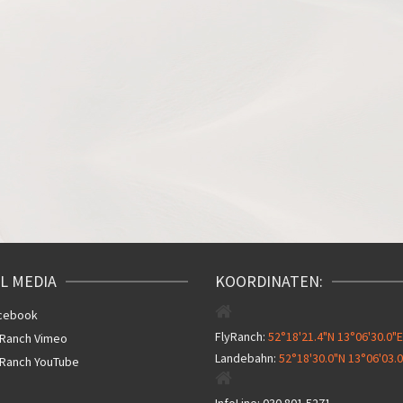
L MEDIA
KOORDINATEN:
cebook
FlyRanch:
52°18'21.4"N 13°06'30.0"E
yRanch Vimeo
Landebahn:
52°18'30.0"N 13°06'03.0
yRanch YouTube