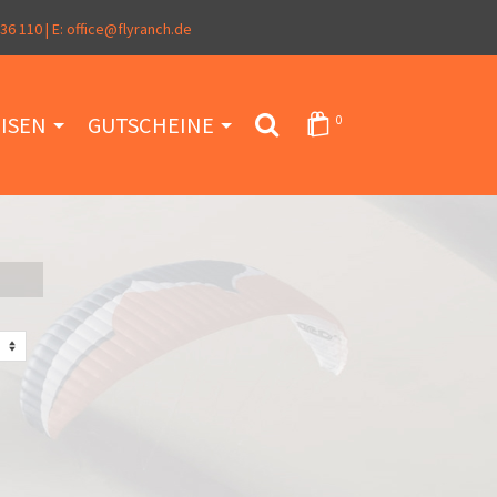
 36 110
| E:
office@flyranch.de
ISEN
GUTSCHEINE
0