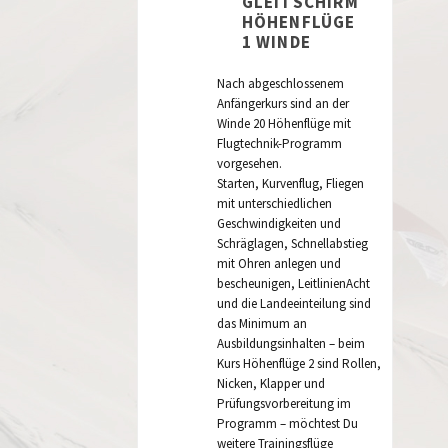
GLEITSCHIRM
HÖHENFLÜGE
1 WINDE
Nach abgeschlossenem
Anfängerkurs sind an der
Winde 20 Höhenflüge mit
Flugtechnik-Programm
vorgesehen.
Starten, Kurvenflug, Fliegen
mit unterschiedlichen
Geschwindigkeiten und
Schräglagen, Schnellabstieg
mit Ohren anlegen und
bescheunigen, LeitlinienAcht
und die Landeeinteilung sind
das Minimum an
Ausbildungsinhalten – beim
Kurs Höhenflüge 2 sind Rollen,
Nicken, Klapper und
Prüfungsvorbereitung im
Programm – möchtest Du
weitere Trainingsflüge