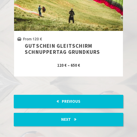
From
120
€
GUTSCHEIN GLEITSCHIRM
SCHNUPPERTAG GRUNDKURS
Preisspanne:
120
€
–
650
€
120 €
Dieses
bis
Produkt
650 €
weist
mehrere
PREVIOUS
Varianten
auf.
NEXT
Die
Optionen
können